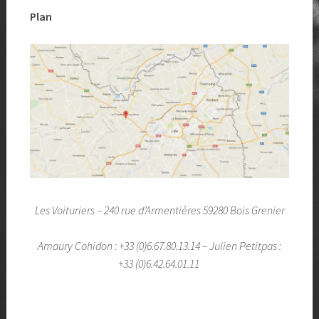
Plan
Les Voituriers –
240 rue d’Armentières
59280 Bois Grenier
Amaury Cohidon : +33 (0)6.67.80.13.14 –
Julien Petitpas :
+33 (0)6.42.64.01.11