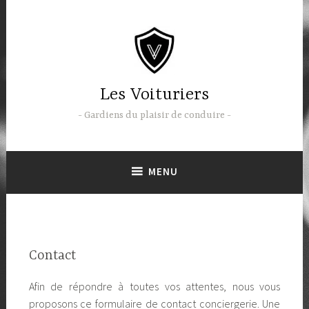
Accéder
au
contenu
principal
Les Voituriers
Gardiens du plaisir de conduire
MENU
Contact
Afin de répondre à toutes vos attentes, nous vous
proposons ce formulaire de contact conciergerie. Une